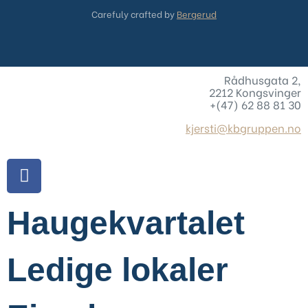
Carefuly crafted by
Bergerud
Rådhusgata 2,
2212 Kongsvinger
+(47) 62 88 81 30
kjersti@kbgruppen.no
Haugekvartalet
Ledige lokaler